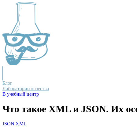
Блог
Лаборатории качества
В учебный центр
Что такое XML и JSON. Их ос
JSON
XML