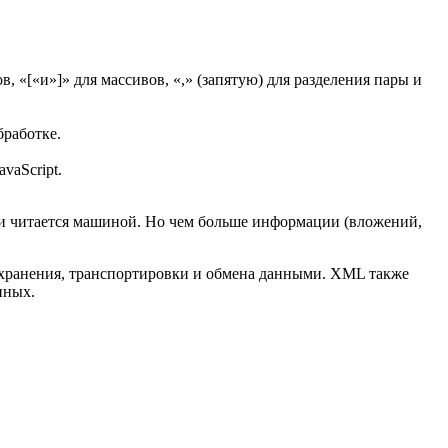
, «[«и»]» для массивов, «,» (запятую) для разделения пары и
бработке.
vaScript.
 и читается машиной. Но чем больше информации (вложений,
 хранения, транспортировки и обмена данными. XML также
нных.