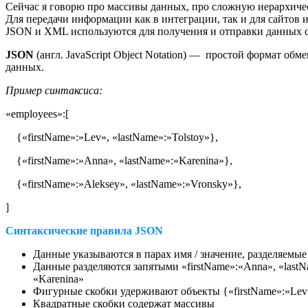
Сейчас я говорю про массивы данных, про сложную иерархиче
Для передачи информации как в интеграции, так и для сайтов
JSON и XML используются для получения и отправки данных с 
JSON
(англ. JavaScript Object Notation) — простой формат об
данных.
Пример синтаксиса:
«employees»:[
{«firstName»:»Lev», «lastName»:»Tolstoy»},
{«firstName»:»Anna», «lastName»:»Karenina»},
{«firstName»:»Aleksey», «lastName»:»Vronsky»},
]
Синтаксические правила JSON
Данные указываются в парах имя / значение, разделяемые
Данные разделяются запятыми «firstName»:«Anna», «lastN
«Karenina»
Фигурные скобки удерживают объекты {«firstName»:«Lev»
Квадратные скобки содержат массивы