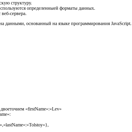
скую структуру.
 используются определенныей форматы данных.
веб-сервера.
мена данными, основанный на языке программирования JavaScript
 двоеточием «firstName»:«Lev»
ame»:
,«lastName»:«Tolstoy»},