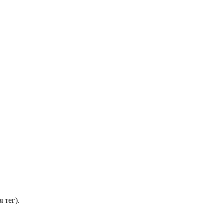
 тег).