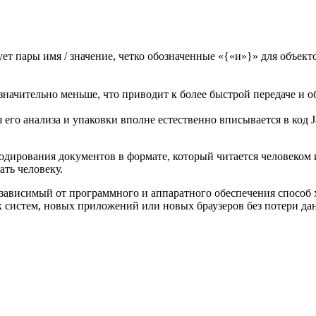
т пары имя / значение, четко обозначенные «{«и»}» для объектов
ачительно меньше, что приводит к более быстрой передаче и о
 его анализа и упаковки вполне естественно вписывается в код Ja
одирования документов в формате, который читается человеком
ать человеку.
езависимый от программного и аппаратного обеспечения способ
 систем, новых приложений или новых браузеров без потери да