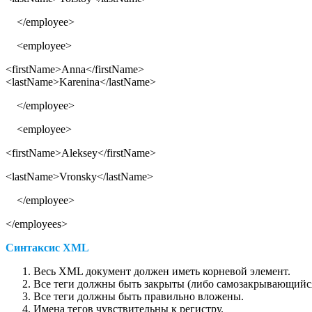
</employee>
<employee>
<firstName>Anna</firstName>
<lastName>Karenina</lastName>
</employee>
<employee>
<firstName>Aleksey</firstName>
<lastName>Vronsky</lastName>
</employee>
</employees>
Синтаксис XML
Весь XML документ должен иметь корневой элемент.
Все теги должны быть закрыты (либо самозакрывающийся
Все теги должны быть правильно вложены.
Имена тегов чувствительны к регистру.