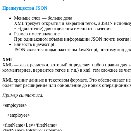
Преимущества JSON
Меньше слов — больше дела
XML требует открытия и закрытия тегов, а JSON используе
«:»(двоеточие) для отделения имени от значения.
Размер имеет значение
При одинаковом объеме информации JSON почти всегда зн
Близость к javascript
JSON является подмножеством JavaScript, поэтому код для
XML
XML — язык разметки, который определяет набор правил для к
комментариев, вариантов тегов и т.д.) в xml, тем сложнее ее чит
XML хранит данные в текстовом формате. Это обеспечивает н
облегчает расширение или обновление до новых операционных
Пример синтаксиса:
<employees>
<employee>
<firstName>Lev</firstName>
<lastName>Tolstoy</lastName>