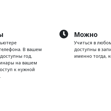
ы
Можно
пьютере
Учиться в любо
телефона. В вашем
доступны в зап
доступны год.
именно тогда, к
бинары на вашем
оступ к нужной
.