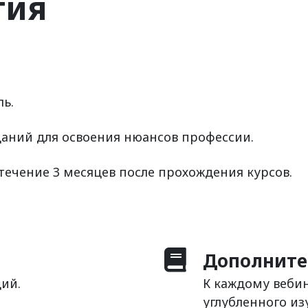
тия
ль.
даний для освоения нюансов профессии.
течение 3 месяцев после прохождения курсов.
Дополните
ций.
К каждому веби
углубленного из