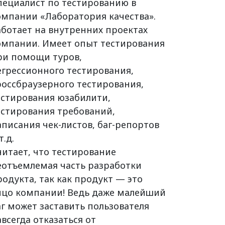
пециалист по тестированию в
омпании «Лаборатория качества».
аботает на внутренних проектах
омпании. Имеет опыт тестирования
ри помощи туров,
егрессионного тестирования,
россбраузерного тестирования,
естирования юзабилити,
естирования требований,
аписания чек-листов, баг-репортов
т.д.
читает, что тестирование
еотъемлемая часть разработки
родукта, так как продукт — это
ицо компании! Ведь даже малейший
аг может заставить пользователя
авсегда отказаться от