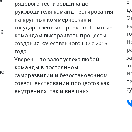
а
о
рядового тестировщика до
д
руководителя команд тестирования
О
на крупных коммерческих и
н
государственных проектах. Помогает
09
г
командам выстраивать процессы
Н
создания качественного ПО с 2016
р
года.
з
Уверен, что залог успеха любой
а
команды в постоянном
по
И
саморазвитии и безостановочном
т
совершенствовании процессов как
с
внутренних, так и внешних.