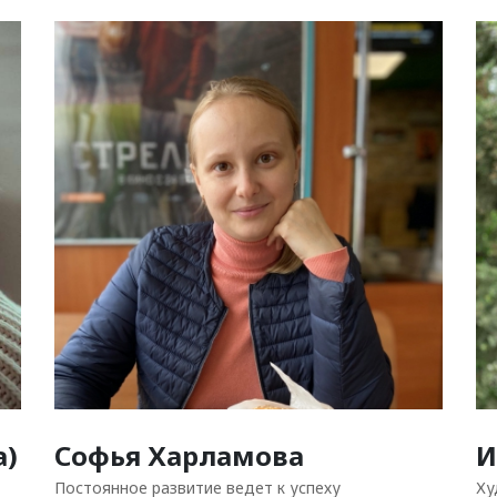
а)
Софья Харламова
И
Постоянное развитие ведет к успеху
Ху