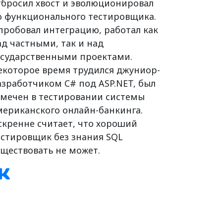
тбросил хвост и эволюционировал
о функционального тестировщика.
пробовал интеграцию, работал как
ад частными, так и над
осударственными проектами.
екоторое время трудился джуниор-
азработчиком C# под ASP.NET, был
амечен в тестировании системы
мериканского онлайн-банкинга.
скренне считает, что хороший
естировщик без знания SQL
уществовать не может.