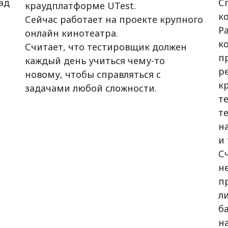
ад
С
краудплатформе UTest.
к
Сейчас работает на проекте крупного
Р
онлайн кинотеатра.
к
Считает, что тестировщик должен
п
каждый день учиться чему-то
р
новому, чтобы справляться с
к
задачами любой сложности.
т
т
н
и 
С
н
п
л
б
н