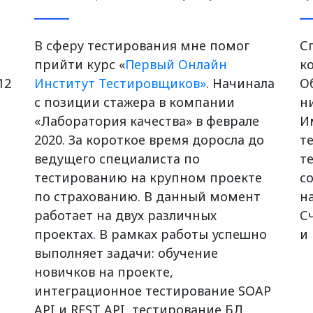
В сферу тестирования мне помог
С
прийти курс «
Первый Онлайн
к
12
Институт Тестировщиков»
. Начинала
О
с позиции стажера в компании
н
«Лаборатория качества» в феврале
И
2020. За короткое время доросла до
те
.
ведущего специалиста по
т
тестированию на крупном проекте
с
по страхованию. В данный момент
н
работает на двух различных
С
проектах. В рамках работы успешно
и
выполняет задачи: обучение
новичков на проекте,
интеграционное тестирование SOAP
API и REST API, тестирование БД,