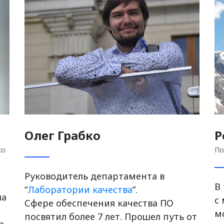
Олег Грабко
Р
хо
По
Руководитель департамента в
В
“
Лаборатории качества
”.
ла
с
Сфере обеспечения качества ПО
м
посвятил более 7 лет. Прошел путь от